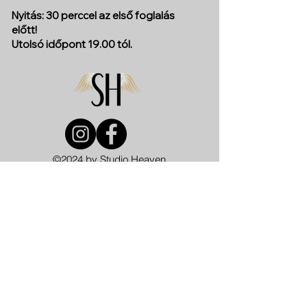
Nyitás: 30 perccel az első foglalás
előtt!
Utolsó időpont 19.00 tól.
©2024 by Studio Heaven
KEZDŐLAP
ÉDEN
ARIEL