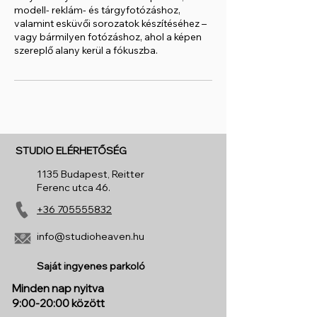
modell- reklám- és tárgyfotózáshoz,
valamint esküvői sorozatok készítéséhez –
vagy bármilyen fotózáshoz, ahol a képen
STUDIO ELÉRHETŐSÉG
1135 Budapest, Reitter
Ferenc utca 46.
+36 705555832
info@studioheaven.hu
Saját ingyenes parkoló
Minden nap nyitva
9:00-20:00 között