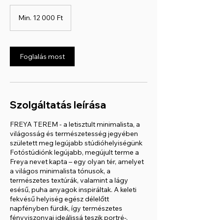
Min.
12 000
Min. 12 000 Ft
magyar
forint
Foglalás most
Szolgáltatás leírása
FREYA TEREM - a letisztult minimalista, a
világosság és természetesség jegyében
született meg legújabb stúdióhelyiségünk
Fotóstúdiónk legújabb, megújult terme a
Freya nevet kapta – egy olyan tér, amelyet
a világos minimalista tónusok, a
természetes textúrák, valamint a lágy
esésű, puha anyagok inspiráltak. A keleti
fekvésű helyiség egész délelőtt
napfényben fürdik, így természetes
fényviszonyai ideálissá teszik portré-,