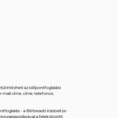
tül intézheti az időpontfoglalási
e-mail címe, címe, telefonos
tfoglalás - a Bérbeadó írásbeli (e-
isszaigazolásával a felek közötti