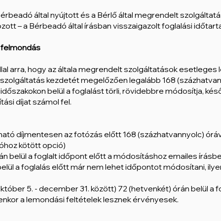
 Bérbeadó által nyújtott és a Bérlő által megrendelt szolgált
zott – a Bérbeadó által írásban visszaigazolt foglalási időta
s, felmondás
állal arra, hogy az általa megrendelt szolgáltatások esetlege
 szolgáltatás kezdetét megelőzően legalább 168 (százhatvanny
őszakokon belül a foglalást törli, rövidebbre módosítja, kés
si díjat számol fel.
tó díjmentesen az fotózás előtt 168 (százhatvannyolc) óráva
óhoz kötött opció)
n belül a foglalt időpont előtt a módosításhoz emailes írásb
lül a foglalás előtt már nem lehet időpontot módosítani, ilye
óber 5. - december 31. között) 72 (hetvenkét) órán belül a f
yenkor a lemondási feltételek lesznek érvényesek.