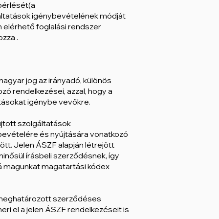
bérlését(a
gáltatások igénybevételének módját
 elérhető foglalási rendszer
ozza .
agyar jog az irányadó, különös
kozó rendelkezései, azzal, hogy a
tatásokat igénybe vevőkre.
jtott szolgáltatások
ybevételére és nyújtására vonatkozó
tt. Jelen ÁSZF alapján létrejött
inősül írásbeli szerződésnek, így
alá magunkat magatartási kódex
al meghatározott szerződéses
i el a jelen ÁSZF rendelkezéseit is