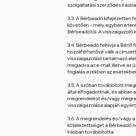
szolgáltatási szerződés írásb
3.3. A Bérbeadó kifejezetten f
követően – mely egyben a terem
Bérbeadótól. A visszaigazoló e
3.4. Bérbeadó felhívja a Bérlő
hozzáférhetővé válik a címzet
visszaigazolást tartalmazó ele
megadva az e-mail, illetve az 
foglalás ezekben az esetekben
3.5. A szóban továbbított me
által elfogadottnak, és abban
megrendelést és/vagy megrend
visszaigazolása alapján egyért
3.6. A megrendelés és/vagy a 
kötelezettséget a Bérbeadó n
írásban továbbította.