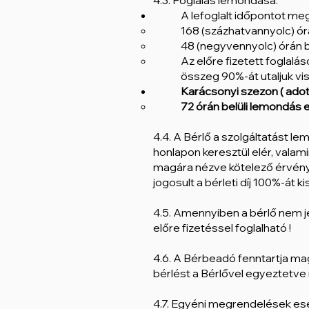
4.3. Foglalás lemondása:
A lefoglalt időpontot me
168 (százhatvannyolc) órá
48 (negyvennyolc) órán b
Az előre fizetett foglalá
összeg 90%-át utaljuk vi
Karácsonyi szezon ( adott
72 órán belüli lemondás es
4.4. A Bérlő a szolgáltatást le
honlapon keresztül elér, vala
magára nézve kötelező érvény
jogosult a bérleti díj 100%-át k
4.5. Amennyiben a bérlő nem j
előre fizetéssel foglalható !
4.6. A Bérbeadó fenntartja ma
bérlést a Bérlővel egyeztetv
4.7. Egyéni megrendelések ese