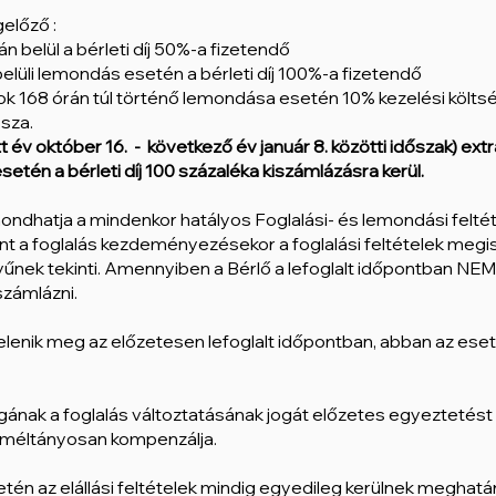
gelőző :
n belül a bérleti díj 50%-a fizetendő
elüli lemondás esetén a bérleti díj 100%-a fizetendő
sok 168 órán túl történő lemondása esetén 10% kezelési költsé
ssza.
 év október 16. - következő év január 8. közötti időszak) extra
etén a bérleti díj 100 százaléka kiszámlázásra kerül.​
mondhatja a mindenkor hatályos Foglalási- és lemondási feltét
mint a foglalás kezdeményezésekor a foglalási feltételek me
űnek tekinti. Amennyiben a Bérlő a lefoglalt időpontban N
iszámlázni.
elenik meg az előzetesen lefoglalt időpontban, abban az ese
gának a foglalás változtatásának jogát előzetes egyeztetést 
e méltányosan kompenzálja.
tén az elállási feltételek mindig egyedileg kerülnek meghatá