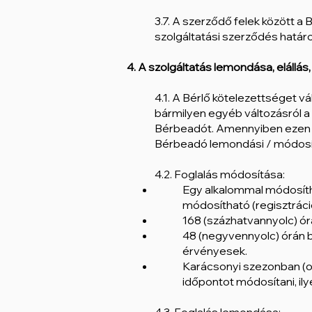
3.7. A szerződő felek között a
szolgáltatási szerződés határo
4. A szolgáltatás lemondása, elállá
4.1. A Bérlő kötelezettséget v
bármilyen egyéb változásról a
Bérbeadót. Amennyiben ezen id
Bérbeadó lemondási / módosítá
4.2. Foglalás módosítása:
Egy alkalommal módosítha
módosítható (regisztráci
168 (százhatvannyolc) órá
48 (negyvennyolc) órán be
érvényesek.
Karácsonyi szezonban (okt
időpontot módosítani, il