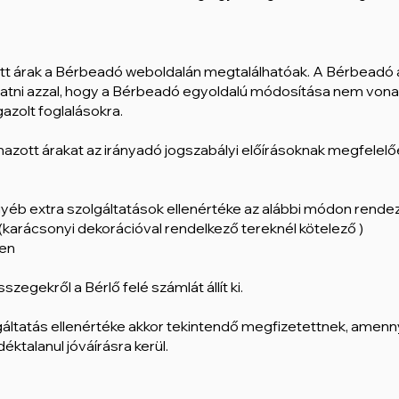
ott árak a Bérbeadó weboldalán megtalálhatóak. A Bérbeadó a
tni azzal, hogy a Bérbeadó egyoldalú módosítása nem vonatk
gazolt foglalásokra.
mazott árakat az irányadó jogszabályi előírásoknak megfelelően
gyéb extra szolgáltatások ellenértéke az alábbi módon rende
l (karácsonyi dekorációval rendelkező tereknél kötelező )
ben
szegekről a Bérlő felé számlát állít ki.
olgáltatás ellenértéke akkor tekintendő megfizetettnek, am
ktalanul jóváírásra kerül.