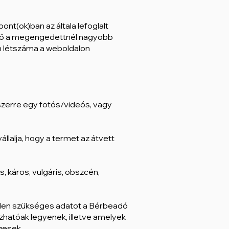
pont(ok)ban az általa lefoglalt
lő a megengedettnél nagyobb
m létszáma a weboldalon
yszerre egy fotós/videós, vagy
állalja, hogy a termet az átvett
, káros, vulgáris, obszcén,
minden szükséges adatot a Bérbeadó
hatóak legyenek, illetve amelyek
égesek.