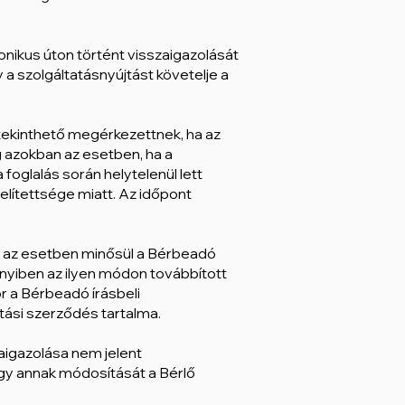
ronikus úton történt visszaigazolását
 a szolgáltatásnyújtást követelje a
r tekinthető megérkezettnek, ha az
 azokban az esetben, ha a
foglalás során helytelenül lett
elítettsége miatt. Az időpont
 az esetben minősül a Bérbeadó
nyiben az ilyen módon továbbított
 a Bérbeadó írásbeli
atási szerződés tartalma.
aigazolása nem jelent
y annak módosítását a Bérlő