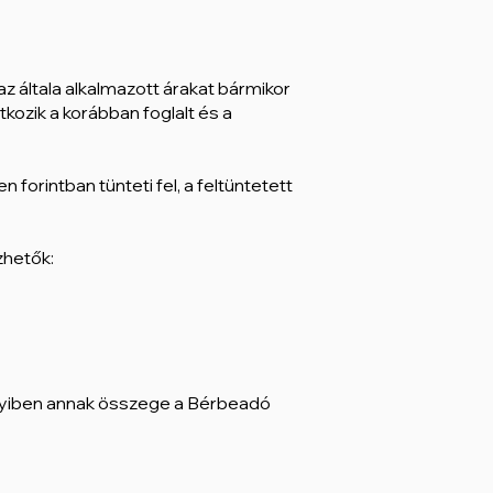
z általa alkalmazott árakat bármikor
ozik a korábban foglalt és a
 forintban tünteti fel, a feltüntetett
zhetők:
ennyiben annak összege a Bérbeadó