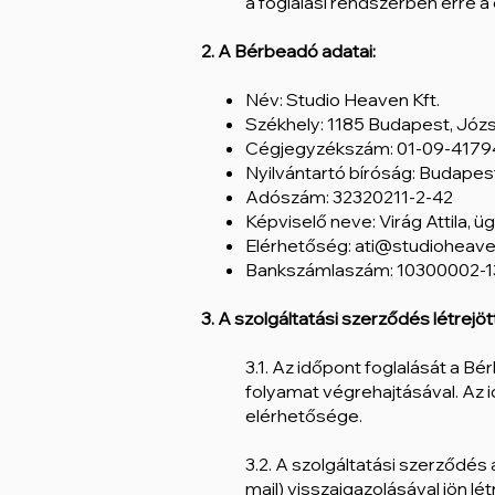
a foglalási rendszerben erre a c
2. A Bérbeadó adatai:
Név: Studio Heaven Kft.
Székhely: 1185 Budapest, József
Cégjegyzékszám: 01-09-417
Nyilvántartó bíróság: Budape
Adószám: 32320211-2-42
Képviselő neve: Virág Attila, 
Elérhetőség:
ati@studioheave
Bankszámlaszám: 10300002-
3. A szolgáltatási szerződés létrejö
3.1. Az időpont foglalását a Bé
folyamat végrehajtásával. Az i
elérhetősége.
3.2. A szolgáltatási szerződés
mail) visszaigazolásával jön lé