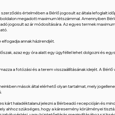
si szerződés értelmében a Bérlő jogosult az általa lefoglalt idő
 weboldalon megadott maximum létszámmal. Amennyiben Bér
eadó jogosult az ár módosítására. Az egyes termek maximu
ható.
e elfogadja annak házirendjét.
dőszak, azaz egy óra alatt egy ügyféllel lehet dolgozni és eg
lmazza a fotózási és a terem visszaállításának idejét. A Bérlő v
meinkben mások által elérhető olyan tartalmat, mely jogellenes
ú.
eges kárt haladéktalanul jelezni a Bérbeadó recepcióján és 
ely ahhoz szükséges, hogy a káresemény körülményei tisztáz
 szabálysértési, vagy büntetőeljárás megindításához szüks