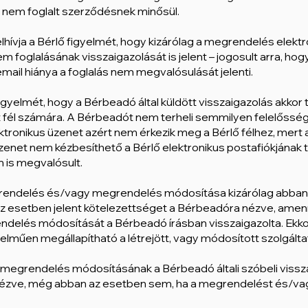
a nem foglalt szerződésnek minősül.
elhívja a Bérlő figyelmét, hogy kizárólag a megrendelés elekt
 foglalásának visszaigazolását is jelent – jogosult arra, hogy
mail hiánya a foglalás nem megvalósulását jelenti.
 figyelmét, hogy a Bérbeadó által küldött visszaigazolás akko
t fél számára. A Bérbeadót nem terheli semmilyen felelősség
ktronikus üzenet azért nem érkezik meg a Bérlő félhez, mert a 
üzenet nem kézbesíthető a Bérlő elektronikus postafiókjának t
 is megvalósult.
grendelés és/vagy megrendelés módosítása kizárólag abban
 az esetben jelent kötelezettséget a Bérbeadóra nézve, amen
elés módosítását a Bérbeadó írásban visszaigazolta. Ekkor
elműen megállapítható a létrejött, vagy módosított szolgált
megrendelés módosításának a Bérbeadó általi szóbeli vissz
ézve, még abban az esetben sem, ha a megrendelést és/vag