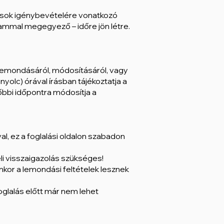
atások igénybevételére vonatkozó
rtammal megegyező – időre jön létre.
s lemondásáról, módosításáról, vagy
olc) órával írásban tájékoztatja a
őbbi időpontra módosítja a
l, ez a foglalási oldalon szabadon
eli visszaigazolás szükséges!
nkor a lemondási feltételek lesznek
oglalás előtt már nem lehet