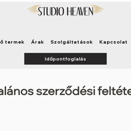
tő termek
Árak
Szolgáltatások
Kapcsolat
Időpontfoglalás
alános szerződési feltét