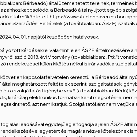
vábbiakban: Bérbeadó) által üzemeltetett tereinek, termeinek 
 az ahhoz kapcsolódó, a Bérbeadó által nyújtott egyéb szol
beadó által működtetett
https://www.studioheaven.hu
honlapon
talános Szerződési Feltételek (a továbbiakban: ÁSZF), szabály
2024. 04. 01. napjától kezdődően hatályosak.
bályozott kérdésekre, valamint jelen ÁSZF értelmezésére a m
nyvről szóló 2013. évi V. törvény (továbbiakban: „Ptk.”) vonat
ő rendelkezései külön kikötés nélkül is irányadók a szolgál
y közvetlen kapcsolatfelvételen keresztül a Bérbeadó által nyú
által meghatározott feltételek szerinti szolgáltatások igén
 és a szolgáltatást igénybe vevő (a továbbiakban: Bérlő) közö
ik, kizárólag elektronikus formában kerül megkötésre, nem m
gtekinthető, azt nem iktatjuk. Szolgáltatóként nem vetjük 
ő foglalás leadásával egyidejűleg elfogadja a jelen ÁSZF ált
i rendelkezésével egyetért és magára nézve kötelezőnek ismer