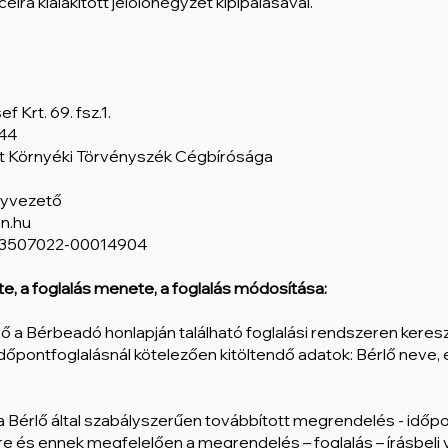
élra kialakított jelölőnégyzet kipipálásával.
 Krt. 69. fsz.1.
944
st Környéki Törvényszék Cégbírósága
ügyvezető
n.hu
13507022-00014904
tte, a foglalás menete, a foglalás módosítása:
rlő a Bérbeadó honlapján található foglalási rendszeren keresz
dőpontfoglalásnál kötelezően kitöltendő adatok: Bérlő neve, 
 a Bérlő által szabályszerűen továbbított megrendelés - időpon
tre és ennek megfelelően a megrendelés – foglalás – írásbeli v