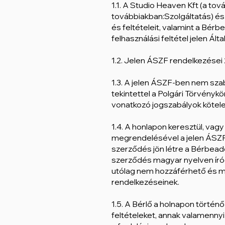
1.1. A Studio Heaven Kft (a to
továbbiakban:Szolgáltatás) és
és feltételeit, valamint a Bér
felhasználási feltétel jelen Ál
1.2. Jelen ÁSZF rendelkezései 
1.3. A jelen ÁSZF-ben nem sza
tekintettel a Polgári Törvénykö
vonatkozó jogszabályok kötelez
1.4. A honlapon keresztül, vag
megrendelésével a jelen ÁSZF 
szerződés jön létre a Bérbeadó
szerződés magyar nyelven íród
utólag nem hozzáférhető és me
rendelkezéseinek.
1.5. A Bérlő a holnapon történ
feltételeket, annak valamenny