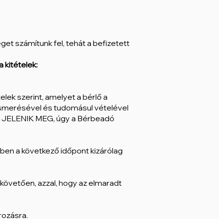
get számítunk fel, tehát a befizetett
 kitételek:
elek szerint, amelyet a bérlő a
gismerésével és tudomásul vételével
EM JELENIK MEG, úgy a Bérbeadó
tben a következő időpont kizárólag
követően, azzal, hogy az elmaradt
rozásra.