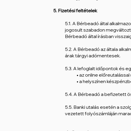
5. Fizetési feltételek
5.1. A Bérbeadó által alkalmaz
jogosult szabadon megváltozta
Bérbeadó által írásban visszai
5.2. A Bérbeadó az általa alkal
árak tárgyi adómentesek.
5.3.
A
lefoglalt időpontok és e
• az online előreutalássa
• a helyszínen készpénz
5.4. A Bérbeadó a befizetett ös
5.5. Banki utalás esetén a sz
vezetett folyószámláján maradé