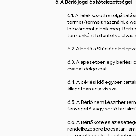
6. A Bérlő jogai és kötelezettségei
6.1. A felek közötti szolgáltatá
termet/termeit használni, a
létszámmal jelenik meg, Bérb
termenként feltüntetve olvas
6.2. A bérlő a Stúdióba belépv
6.3. Alapesetben egy bérlési i
csapat dolgozhat.
6.4. A bérlési idő egyben tarta
állapotban adja vissza.
6.5. A Bérlő nem készíthet ter
fenyegető vagy sértő tartalm
6.6. A Bérlő köteles az esetl
rendelkezésére bocsátani, am
egy esetleges kárbejelentési,