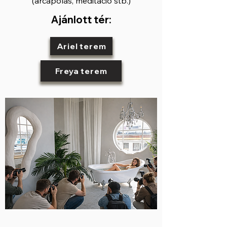
(arcápolás, meditáció stb.)
Ajánlott tér:
Ariel terem
Freya terem