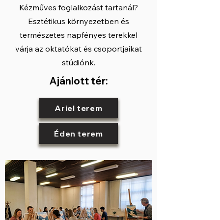
Kézműves foglalkozást tartanál?
Esztétikus környezetben és
természetes napfényes terekkel
várja az oktatókat és csoportjaikat
stúdiónk.
Ajánlott tér:
Ariel terem
Éden terem