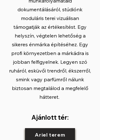
munkafolyamataid
dokumentálásáról, stúdiónk
moduláris terei vizuálisan
támogatják az értékesítést. Egy
helyszín, végtelen lehetőség a
sikeres énmárka építéséhez. Egy
profi környezetben a márkádra is
jobban felfigyelnek. Legyen szó
ruháról, esküvői trendről, ékszerről,
smink vagy parfümről nálunk
biztosan megtalálod a megfelelő
hátteret.
Ajánlott tér:
Ariel terem