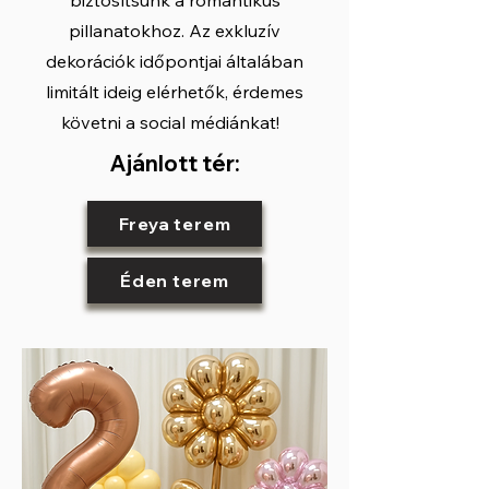
biztosítsunk a romantikus
pillanatokhoz. Az exkluzív
dekorációk időpontjai általában
limitált ideig elérhetők, érdemes
követni a social médiánkat!
Ajánlott tér:
Freya terem
Éden terem