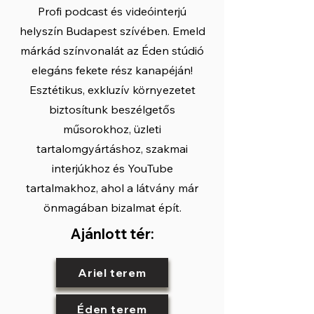
Profi podcast és videóinterjú
helyszín Budapest szívében. Emeld
márkád színvonalát az Éden stúdió
elegáns fekete rész kanapéján!
Esztétikus, exkluzív környezetet
biztosítunk beszélgetős
műsorokhoz, üzleti
tartalomgyártáshoz, szakmai
interjúkhoz és YouTube
tartalmakhoz, ahol a látvány már
önmagában bizalmat épít.
Ajánlott tér:
Ariel terem
Éden terem