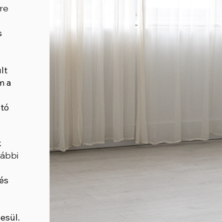
ire
s
lt
m a
tó
k
lábbi
és
esül.