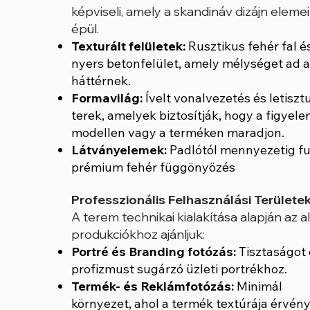
képviseli, amely a skandináv dizájn eleme
épül.
Texturált felületek:
Rusztikus fehér fal é
nyers betonfelület, amely mélységet ad a
háttérnek.
Formavilág:
Ívelt vonalvezetés és letisztu
terek, amelyek biztosítják, hogy a figyele
modellen vagy a terméken maradjon.
Látványelemek:
Padlótól mennyezetig fu
prémium fehér függönyözés
Professzionális Felhasználási Területe
A terem technikai kialakítása alapján az a
produkciókhoz ajánljuk:
Portré és Branding fotózás:
Tisztaságot 
profizmust sugárzó üzleti portrékhoz.
Termék- és Reklámfotózás:
Minimál
környezet, ahol a termék textúrája érvény