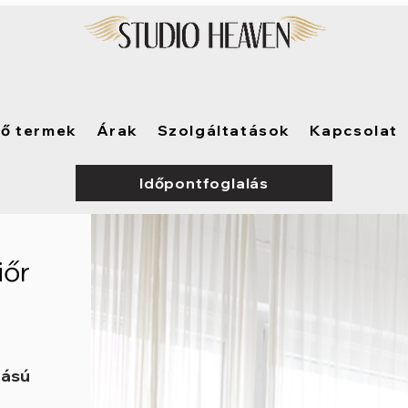
tő termek
Árak
Szolgáltatások
Kapcsolat
Időpontfoglalás
iőr
lású