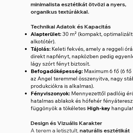
minimalista esztétikát ötvözi a nyers,
organikus textúrákkal.
Technikai Adatok és Kapacitás
Alapterület:
30 m² (kompakt, optimalizált
alkotótér).
Tájolás:
Keleti fekvés, amely a reggeli ór
direkt napfényt, napközben pedig egyenl
lágy szórt fényt biztosít.
Befogadóképesség:
Maximum 6 fő (6 fő 
az Angel teremmel összenyitva, nagy stá
produkciókra is alkalmas).
Fényviszonyok:
Mennyezettől padlóig ér
hatalmas ablakok és hófehér fényáteresz
függönyök a tökéletes
High-key
hangulat
Design és Vizuális Karakter
A terem a letisztult,
naturális esztétikát