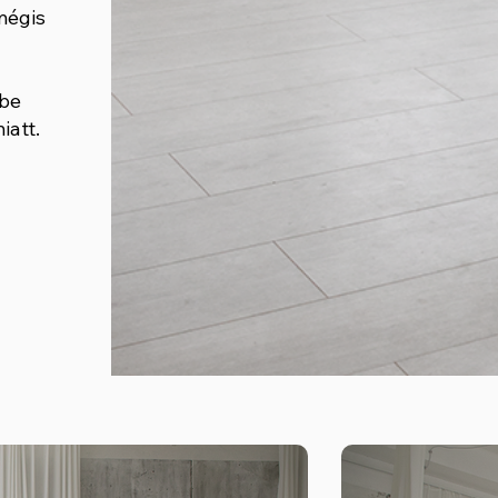
mégis
ube
iatt.