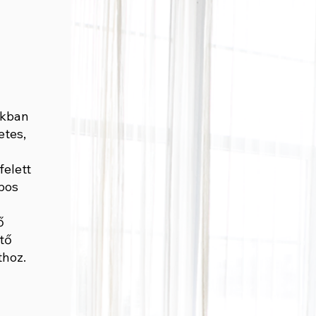
ákban
etes,
felett
bos
ő
tő
hoz.